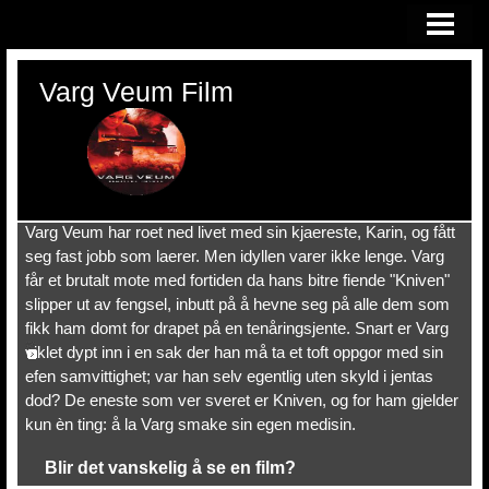
HEM
Varg Veum Film
Varg Veum har roet ned livet med sin kjaereste, Karin, og fått
seg fast jobb som laerer. Men idyllen varer ikke lenge. Varg
får et brutalt mote med fortiden da hans bitre fiende "Kniven"
slipper ut av fengsel, inbutt på å hevne seg på alle dem som
fikk ham domt for drapet på en tenåringsjente. Snart er Varg
viklet dypt inn i en sak der han må ta et toft oppgor med sin
efen samvittighet; var han selv egentlig uten skyld i jentas
dod? De eneste som ver sveret er Kniven, og for ham gjelder
kun èn ting: å la Varg smake sin egen medisin.
Blir det vanskelig å se en film?