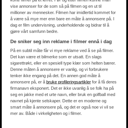
vise annonser for de som så på filmen og en ut til
millioner av mennesker. Filmen har imidlertid kommet for
å være så mye mer enn bare en måte å annonsere på. I
dag er film undervisning, underholdende og bidrar til å
gjøre vårt samfunn bedre.
De sniker seg inn reklame i filmer ennå i dag
På en subtil måte får vi mye reklame ved å se på filmer.
Det kan være et bilmerke som er utsatt. En slags
sigarettrøkt, eller en spesiell type klær som helten bærer.
Denne måten å annonsere er vanlig, og vi forbrukere
tenker ikke engang på det. En annen god måte å
annonsere på, er å
bruke profileringsartikler
for å få deres
firmanavn eksponert. Det er ikke uvanlig å se folk ha på
seg en jakke med et urte navn, eller bruk en golfball med
navnet på kjente selskaper. Dette er en moderne og
smart måte å annonsere på, og det er også noe vi vil se
mer av. Både i virkeligheten og i filmer.