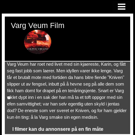
HEM
Varg Veum Film
Varg Veum har roet ned livet med sin kjaereste, Karin, og fått
seg fast jobb som laerer. Men idyllen varer ikke lenge. Varg
får et brutalt mote med fortiden da hans bitre fiende "Kniven"
slipper ut av fengsel, inbutt på å hevne seg på alle dem som
fikk ham domt for drapet på en tenåringsjente. Snart er Varg
viklet dypt inn i en sak der han må ta et toft oppgor med sin
efen samvittighet; var han selv egentlig uten skyld i jentas
dod? De eneste som ver sveret er Kniven, og for ham gjelder
kun èn ting: å la Varg smake sin egen medisin.
I filmer kan du annonsere på en fin måte