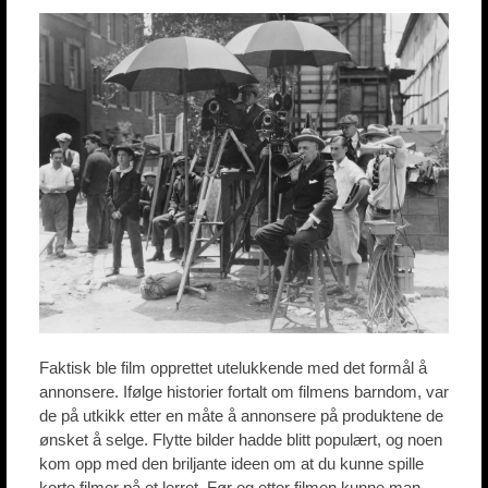
Faktisk ble film opprettet utelukkende med det formål å
annonsere. Ifølge historier fortalt om filmens barndom, var
de på utkikk etter en måte å annonsere på produktene de
ønsket å selge. Flytte bilder hadde blitt populært, og noen
kom opp med den briljante ideen om at du kunne spille
korte filmer på et lerret. Før og etter filmen kunne man