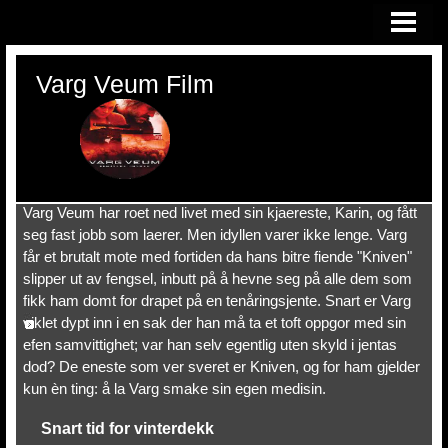
HEM
Varg Veum Film
Varg Veum har roet ned livet med sin kjaereste, Karin, og fått
seg fast jobb som laerer. Men idyllen varer ikke lenge. Varg
får et brutalt mote med fortiden da hans bitre fiende "Kniven"
slipper ut av fengsel, inbutt på å hevne seg på alle dem som
fikk ham domt for drapet på en tenåringsjente. Snart er Varg
viklet dypt inn i en sak der han må ta et toft oppgor med sin
efen samvittighet; var han selv egentlig uten skyld i jentas
dod? De eneste som ver sveret er Kniven, og for ham gjelder
kun èn ting: å la Varg smake sin egen medisin.
Snart tid for vinterdekk