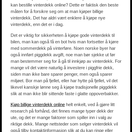
kan bestille vinterdekk online? Dette er faktisk den beste
måten for å forsikre seg om at man kjøper billige
vinterdekk. Det har aldri vært enklere å kjøpe nye
vinterdekk, enn det er i dag.
Det er viktig for sikkerheten å kjøpe gode vinterdekk til
bilen, man kan også få en bot hvis man fortsetter å kjøre
med sommerdekk på vinterføre. Noen norske byer har
også innført piggdekk avgift, noe man bør sjekke ut før
man bestemmer seg for å gå til innkjøp av vinterdekk. For
mange vil det være naturlig å investere i piggfrie dekk,
siden man ikke bare sparer penger, men også sparer
miljøet. Bor man på fjellet, eller har hytte på fjellet, vil det
likevel kanskje lønne seg å kjøpe tradisjonelle piggdekk
slik at man ikke blir sittende faste i glatte oppoverbakker.
Kjøp billige vinterdekk online
helt enkelt, ved å gjøre litt
research på forhånd, det finnes mange typer dekk der
ute, og det er mange faktorer som spiller inn i valg av
riktige dekk. Mange nettsteder som selger vinterdekk vil
også tilby kontaktinformasjon slik at du kan ringe eller